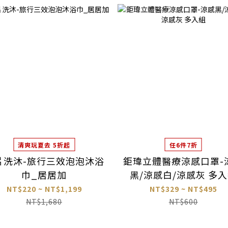
清爽玩夏去 5折起
任6件7折
片洗沐-旅行三效泡泡沐浴
鉅瑋立體醫療涼感口罩-
巾_居居加
黑/涼感白/涼感灰 多
NT$220 ~ NT$1,199
NT$329 ~ NT$495
NT$1,680
NT$600