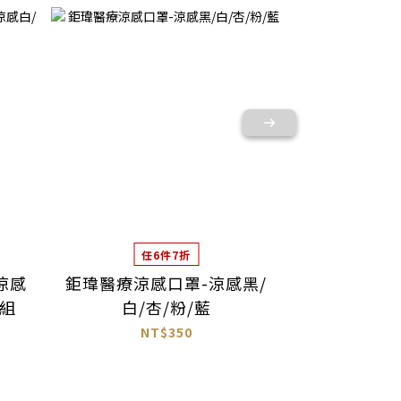
任6件7折
任
涼感
鉅瑋醫療涼感口罩-涼感黑/
鉅瑋醫療涼
入組
白/杏/粉/藍
白/杏/粉/藍 
NT$350
N