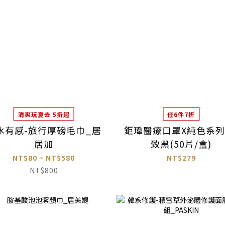
清爽玩夏去 5折起
任6件7折
水有感-旅行厚磅毛巾_居
鉅瑋醫療口罩X純色系列
居加
致黑(50片/盒)
NT$80 ~ NT$580
NT$279
NT$800