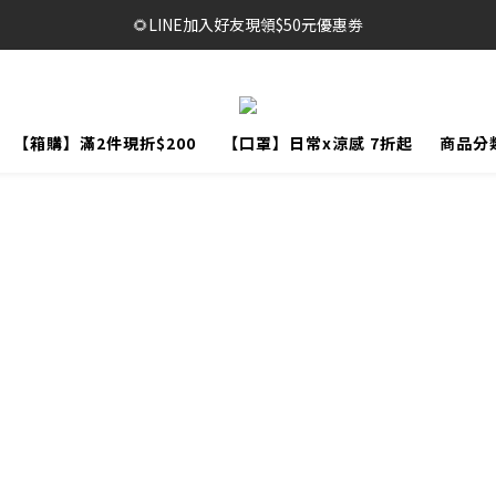
🔥1元限時體驗｜多款明星商品限量開放，售完不補！
🌻LINE加入好友現領$50元優惠劵
🥳結帳滿$999，享免運+贈泡泡沐浴巾*2袋
🔥1元限時體驗｜多款明星商品限量開放，售完不補！
【箱購】滿2件現折$200
【口罩】日常x涼感 7折起
商品分