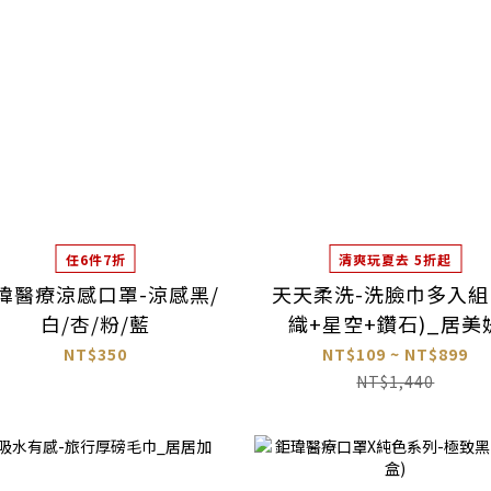
任6件7折
清爽玩夏去 5折起
瑋醫療涼感口罩-涼感黑/
天天柔洗-洗臉巾多入組
白/杏/粉/藍
織+星空+鑽石)_居美
NT$350
NT$109 ~ NT$899
NT$1,440