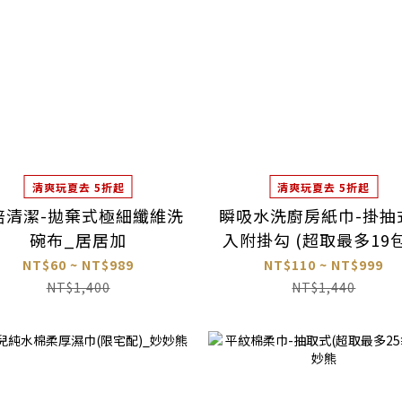
清爽玩夏去 5折起
清爽玩夏去 5折起
倍清潔-拋棄式極細纖維洗
瞬吸水洗廚房紙巾-掛抽式
碗布_居居加
入附掛勾 (超取最多19包
力可潔
NT$60 ~ NT$989
NT$110 ~ NT$999
NT$1,400
NT$1,440