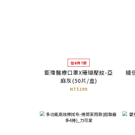
任6件7折
鉅瑋醫療口罩X珊瑚壓紋-亞
縫
麻灰(50片/盒)
NT$299