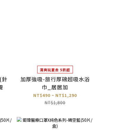
清爽玩夏去 5折起
(針
加厚強吸-旅行厚磅超吸水浴
媞
巾_居居加
NT$490 ~ NT$1,290
NT$1,800