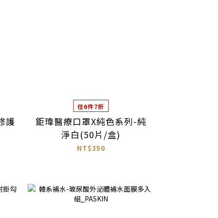
任6件7折
修護
鉅瑋醫療口罩X純色系列-純
N
淨白(50片/盒)
NT$350