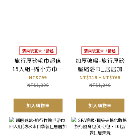
清爽玩夏去 5折起
清爽玩夏去 5折起
旅行厚磅毛巾超值
加厚強吸-旅行厚磅
15入組+贈小方巾*2
壓縮浴巾_居居加
(限宅配)
NT$799
NT$219 ~ NT$769
NT$1,300
NT$1,240
加入購物車
加入購物車