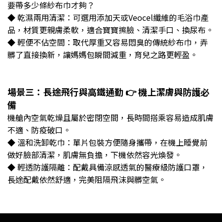
要帶多少條紗布巾才夠？
◆ 乾濕兩用清潔：可選用添加天或Veocel纖維的毛浴巾產
品，材質更親膚柔軟，適合寶寶擦臉、清潔手口、換尿布。
◆ 輕便不佔空間：取代厚重又容易悶臭的傳統紗布巾，弄
髒了直接換新，讓媽媽包瞬間減重，育兒之路更輕盈。
場景三：長途飛行與高鐵通勤 👉 機上潔膚與防護必
備
機艙內空氣乾燥且屬於密閉空間，長時間搭乘容易造成肌膚
不適、防疫破口。
◆ 溫和洗卸乾巾：單片包裝方便隨身攜帶，在機上睡覺前
做好臉部清潔，肌膚無負擔，下機依然容光煥發。
◆ 輕透防護隔離：配戴具備涼感透氣的醫療級防護口罩，
長途配戴依然舒適，完美阻隔飛沫與髒空氣。