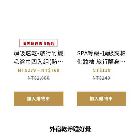
清爽玩夏去 5折起
瞬吸速乾-旅行竹纖
SPA等級-頂級夾棉
毛浴巾四入組(防水
化妝棉 旅行隨身包
束口袋裝)_居居加
(8片/包，10包/
NT$279 ~ NT$769
NT$119
袋)_居美媞
NT$1,080
NT$140
加入購物車
加入購物車
外宿乾淨睡好覺