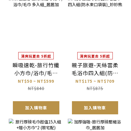
清爽玩夏去 5折起
清爽玩夏去 5折起
瞬吸速乾-旅行竹纖
親子旅遊-天絲雲柔
小方巾/浴巾/毛巾
毛浴巾四入組(防水
多入組_居居加
束口袋裝)_妙妙熊
NT$50 ~ NT$599
NT$175 ~ NT$709
NT$840
NT$875
加入購物車
加入購物車