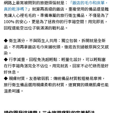
網路上最常被問到的旅遊煩惱就是：
「飯店的毛巾和床單，
真的乾淨嗎？
」就算再高級的飯店，重複使用的備品還是難
免讓人心裡毛毛的。準備專屬的旅行衛生備品，不僅是為了
100% 的安心，更是為了拯救你的行李箱空間！用完即丟，
回程還能空出位子裝滿滿的戰利品。
◆ 衛生滿分，不與陌生人共用：獨立包裝，拆開就是全新
品，不用再拿飯店毛巾來鋪枕頭，徹底告別過敏原與交叉感
染。
◆ 行李減重，回程免洗超輕鬆：輕量化設計，可以輕鬆塞
在行李箱角落完全不佔位。用完就丟，回家不必忙碌而是好
好休息。
◆ 親膚材質，友善敏弱肌：傳統備品材質較粗糙易摩擦，
旅行衛生備品選用親膚柔軟的材質，連寶寶的嬌嫩肌膚也能
溫柔呵護。
請你跟我這樣帶！三大旅遊痛點的完美解法