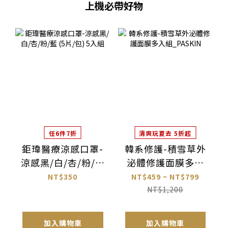
上機必帶好物
任6件7折
清爽玩夏去 5折起
鉅瑋醫療涼感口罩-
韓系修護-積雪草外
涼感黑/白/杏/粉/藍
泌體修護面膜多入
(5片/包) 5入組
組_PASKIN
NT$350
NT$459 ~ NT$799
NT$1,200
加入購物車
加入購物車