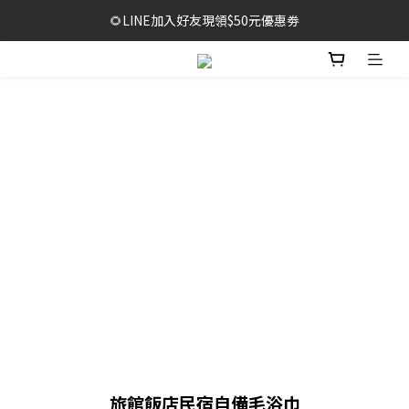
🔥1元限時體驗｜多款明星商品限量開放，售完不補！
🌻LINE加入好友現領$50元優惠劵
🥳結帳滿$999，享免運+贈泡泡沐浴巾*2袋
🔥1元限時體驗｜多款明星商品限量開放，售完不補！
旅館飯店民宿自備毛浴巾