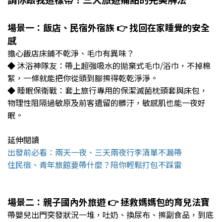
場景一：飯店、民宿外宿族 👉 找回在家睡覺的安全
感
擔心飯店床鋪不乾淨、毛巾有異味？
◆ 沐浴神隊友：帶上超強吸水的拋棄式毛巾/浴巾，不掉棉
絮，一條就能把你從頭到腳擦得乾乾淨淨。
◆ 睡眠保衛戰：套上旅行專用的保潔滅菌枕頭套與床包，
物理性阻隔過敏原及前客遺留的髒汙，敏感肌也能一夜好
眠。
延伸閱讀
出發前必看：兩天一夜、三天兩夜行李清單不漏帶
住民宿、青年旅館要帶什麼？陪你輕鬆打包不踩雷
場景二：親子國內外旅遊 👉 拯救媽媽包的育兒法寶
帶嬰兒出門突發狀況一堆，吐奶、換尿布、擦副食品，到底