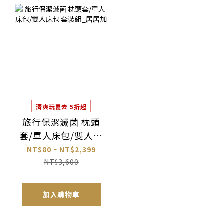
清爽玩夏去 5折起
旅行保潔滅菌 枕頭
套/單人床包/雙人床
包 套裝組_居居加
NT$80 ~ NT$2,399
NT$3,600
加入購物車