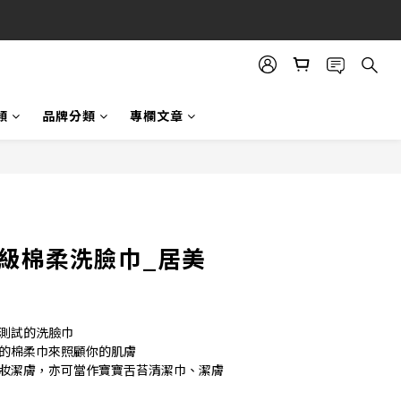
類
品牌分類
專欄文章
頂級棉柔洗臉巾_居美
性測試的洗臉巾
級的棉柔巾來照顧你的肌膚
卸妝潔膚，亦可當作寶寶舌苔清潔巾、潔膚