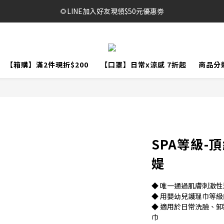
🔥1元限時體驗｜多款明星商品限量開放，售完不補！
🌻LINE加入好友現領$50元優惠劵
🥳結帳滿$999，享免運+贈泡泡沐浴巾*2袋
🔥1元限時體驗｜多款明星商品限量開放，售完不補！
【箱購】滿2件現折$200
【口罩】日常x涼感 7折起
商品分
SPA等級-
媞
◆ 唯一通過肌膚刺激
◆ 用嬰幼兒護理巾等
◆ 適用於日常洗臉、
巾