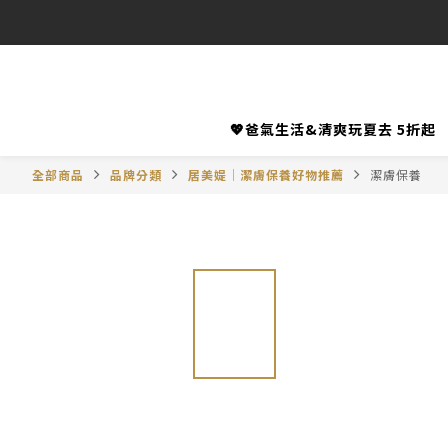
💖爸氣生活&清爽玩夏去 5折起
全部商品
品牌分類
居美媞│潔膚保養好物推薦
潔膚保養