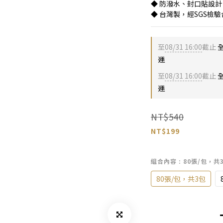
◆ 防潑水、封口貼設
◆ 台灣製，經SGS檢
至
08/31 16:00
截止
全
運
至
08/31 16:00
截止
全
運
NT$540
NT$199
組合內容
: 80張/包，共
80張/包，共3包