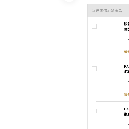
以優惠價加購商品
胺
價
優
P
瓶
優
P
瓶