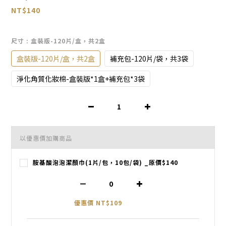
NT$140
尺寸
: 盒裝版-120片/盒，共2盒
盒裝版-120片/盒，共2盒
補充包-120片/袋，共3袋
淨化角質化妝棉-盒裝版*1盒+補充包*3袋
以優惠價加購商品
胺基酸泡泡潔顏巾(1片/包，10包/袋) _原價$140
優惠價 NT$109