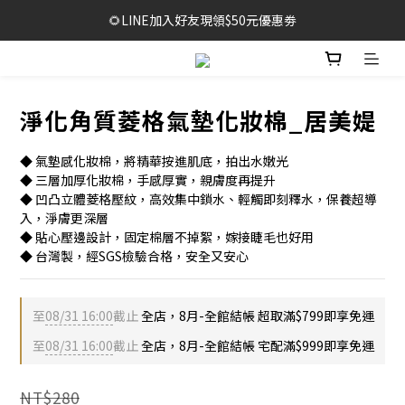
🔥1元限時體驗｜多款明星商品限量開放，售完不補！
🌻LINE加入好友現領$50元優惠劵
🥳結帳滿$999，享免運+贈泡泡沐浴巾*2袋
🔥1元限時體驗｜多款明星商品限量開放，售完不補！
淨化角質菱格氣墊化妝棉_居美媞
◆ 氣墊感化妝棉，將精華按進肌底，拍出水嫩光
◆ 三層加厚化妝棉，手感厚實，親膚度再提升
◆ 凹凸立體菱格壓紋，高效集中鎖水、輕觸即刻釋水，保養超導
入，淨膚更深層
◆ 貼心壓邊設計，固定棉層不掉絮，嫁接睫毛也好用
◆ 台灣製，經SGS檢驗合格，安全又安心
至
08/31 16:00
截止
全店，8月-全館結帳 超取滿$799即享免運
至
08/31 16:00
截止
全店，8月-全館結帳 宅配滿$999即享免運
NT$280