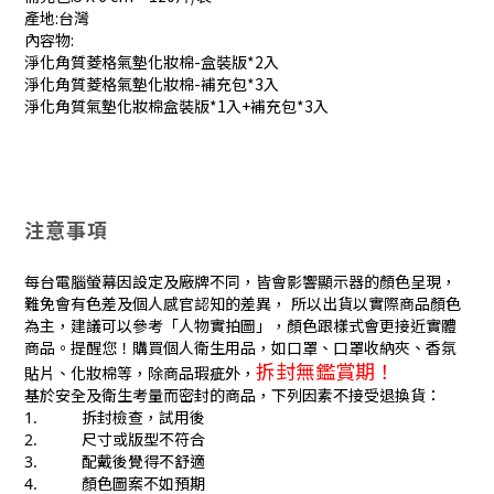
產地:台灣
內容物:
淨化角質菱格氣墊化妝棉-盒裝版*2入
淨化角質菱格氣墊化妝棉-補充包*3入
淨化角質氣墊化妝棉盒裝版*1入+補充包*3入
注意事項
每台電腦螢幕因設定及廠牌不同，皆會影響顯示器的顏色呈現，
難免會有色差及個人感官認知的差異， 所以出貨以實際商品顏色
為主，建議可以參考「人物實拍圖」，顏色跟樣式會更接近實體
商品。提醒您！購買個人衛生用品，如口罩、口罩收納夾、香氛
拆封無鑑賞期！
貼片、化妝棉等，除商品瑕疵外，
基於安全及衛生考量而密封的商品，下列因素不接受退換貨：
1. 拆封檢查，試用後
2. 尺寸或版型不符合
3. 配戴後覺得不舒適
4. 顏色圖案不如預期