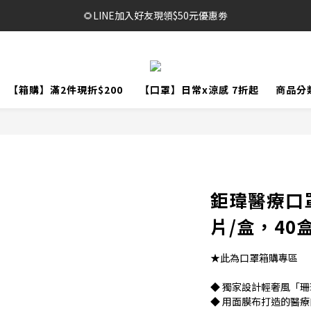
🔥1元限時體驗｜多款明星商品限量開放，售完不補！
🌻LINE加入好友現領$50元優惠劵
🥳結帳滿$999，享免運+贈泡泡沐浴巾*2袋
🔥1元限時體驗｜多款明星商品限量開放，售完不補！
【箱購】滿2件現折$200
【口罩】日常x涼感 7折起
商品分
鉅瑋醫療口罩
片/盒，40盒
★此為口罩箱購專區
◆ 獨家設計輕奢風「
◆ 用面膜布打造的醫