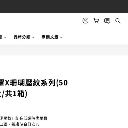
類
品牌分類
專欄文章
X珊瑚壓紋系列(50
/共1箱)
珊瑚壓紋」創造低調時尚單品
療口罩，親膚貼合好安心