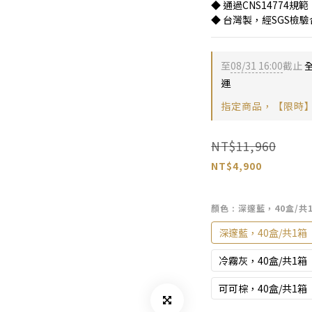
◆ 通過CNS14774規
◆ 台灣製，經SGS檢
至
08/31 16:00
截止
全
運
指定商品，【限時】
NT$11,960
NT$4,900
顏色
: 深邃藍，40盒/共
深邃藍，40盒/共1箱
冷霧灰，40盒/共1箱
可可棕，40盒/共1箱