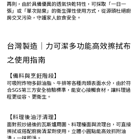
再則，由於具備優異的透氣快乾特性，可採取「一日一
張」或「單次拋棄」的衛生彈性使用方式，從源頭杜絕廚
房交叉污染，守護家人飲食安全。
台灣製造｜力可潔多功能高效擦拭布
之使用指南
【備料與烹飪階段】
可吸附炸物多餘油脂、牛排等各種肉類表面水分，由於符
合SGS第三方安全檢驗標準，能安心接觸食材，讓料理過
程更從容、更衛生。
【料理後油汙清理】
面對煎炒過後的瓦斯爐周圍、料理檯面與流理台，可直接
擦拭或搭配廚房清潔劑使用，立體小圓點能高效抓附油
漬，一抹即淨。