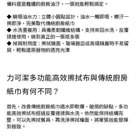
備料還是難纏的廚房油汙，一張就能輕鬆搞定。
◆
瞬吸油水力
立體小圓點設計，油水一觸即吸，髒汙一
：
擦即淨，完美取代傳統廚房紙巾
◆ 水洗重複用
具備柔韌纖維結構，支持來回水洗、反覆
：
揉搓使用，做到真正的一張抵多張
◆ 掉屑耐用度
擦拭鏡面、玻璃器皿或高級鍋蓋時不易留
：
屑，輕鬆還原器物的透亮光澤
力可潔多功能高效擦拭布與傳統廚房
紙巾有何不同？
首先，改善傳統廚房紙巾遇水即軟爛、破損的缺點，多功
能高效擦拭布經過反覆搓揉與水洗，依然能保持結構完
整，可以先擦拭餐具、再洗淨擦拭檯面，將單張效能發揮
到極致。