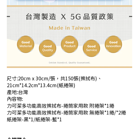
尺寸:20cm x 30cm/張，共150張(擦拭布)、
21cm*14.2cm*13.4cm(紙捲架)
產地:台灣
內容物:
力可潔多功能高效擦拭布-捲筒家用款 附捲架*1捲
力可潔多功能高效擦拭布-捲筒家用款 無捲架*1捲/*2捲
紙捲架-黑*1/紙捲架-藍*1