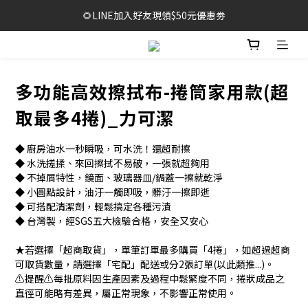
🔥1元限時體驗｜多款明星商品限量開放，售完不補！
🌻LINE加入好友現領$50元優惠劵
🥳結帳滿$999，享免運+贈泡泡沐浴巾*2袋
🔥1元限時體驗｜多款明星商品限量開放，售完不補！
多功能高效擦拭布-捲筒家用款(超
取最多4捲)_力可潔
◆ 廚房油水一秒瞬吸，可水洗！還超耐擦
◆ 水洗搓揉、來回擦拭不易破，一張就超夠用
◆ 不掉屑特性，鏡面、玻璃器皿/鍋蓋一擦就乾淨
◆ 小圓點設計，油汙一觸即吸，髒汙一擦即逝
◆ 可搭配清潔劑，輕鬆搞定各種污漬
◆ 台灣製，經SGS五大檢驗合格，安全又安心
★若選擇「超商取貨」，單筆訂單最多購買「4捲」，如超過超商
可取貨數量，請選擇「宅配」配送或分2張訂單(以此類推...)。
⚠️提醒⚠️每批原料因生產因素及過程中鬆緊度不同，捲狀成品之
直徑可能略有差異，屬正常現象，不影響正常使用。