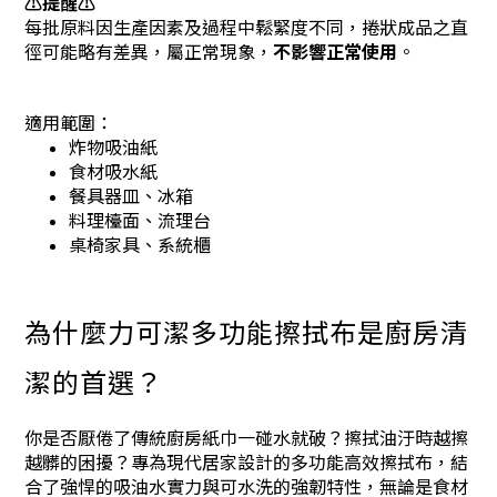
⚠️
提醒⚠️
每批原料因生產因素及過程中鬆緊度不同，捲狀成品之直
徑可能略有差異，屬正常現象，
不影響正常使用
。
適用範圍：
炸物吸油紙
食材吸水紙
餐具器皿、冰箱
料理檯面、流理台
桌椅家具、系統櫃
為什麼力可潔多功能擦拭布是廚房清
潔的首選？
你是否厭倦了傳統廚房紙巾一碰水就破？擦拭油汙時越擦
越髒的困擾？專為現代居家設計的多功能高效擦拭布，結
合了強悍的吸油水實力與可水洗的強韌特性，無論是食材