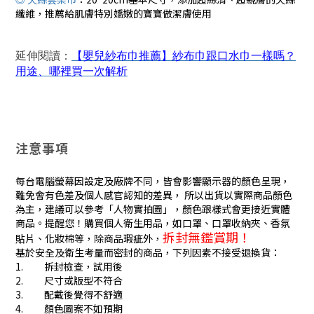
纖維，推薦給肌膚特別嬌嫩的寶寶做潔膚使用
延伸閱讀
：
【
嬰兒紗布巾推薦】紗布巾跟口水巾一樣嗎？
用途、哪裡買一次解析
注意事項
每台電腦螢幕因設定及廠牌不同，皆會影響顯示器的顏色呈現，
難免會有色差及個人感官認知的差異， 所以出貨以實際商品顏色
為主，建議可以參考「人物實拍圖」，顏色跟樣式會更接近實體
商品。提醒您！購買個人衛生用品，如口罩、口罩收納夾、香氛
拆封無鑑賞期！
貼片、化妝棉等，除商品瑕疵外，
基於安全及衛生考量而密封的商品，下列因素不接受退換貨：
1. 拆封檢查，試用後
2. 尺寸或版型不符合
3. 配戴後覺得不舒適
4. 顏色圖案不如預期