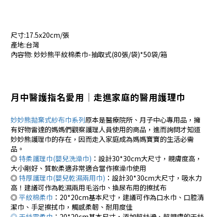
尺寸:17.5x20cm/張
產地:台灣
內容物: 妙妙熊平紋棉柔巾-抽取式(80張/袋)*50袋/箱
月中醫護指名愛用│走進家庭的醫用護理巾
妙妙熊拋棄式紗布巾系列
原本是醫療院所、月子中心專用品，擁
有好物雷達的媽媽們觀察護理人員使用的商品，進而詢問才知道
妙妙熊護理巾的存在，因而走入家庭成為媽媽寶寶的生活必需
品。
◎
特柔護理巾(嬰兒洗澡巾)
：設計30*30cm大尺寸，親膚度高，
大小剛好、質軟柔適非常適合當作擦澡巾使用
◎
特厚護理巾(嬰兒乾濕兩用巾)
：設計30*30cm大尺寸，吸水力
高！建議可作為乾濕兩用毛浴巾、換尿布用的擦拭布
◎
平紋棉柔巾
：20*20cm基本尺寸，建議可作為口水巾、口腔清
潔巾、手足擦拭巾，觸感柔韌、耐用度佳
◎ 天絲雲柔巾
：20*20cm基本尺寸，添加超絲滑、超親膚的天絲