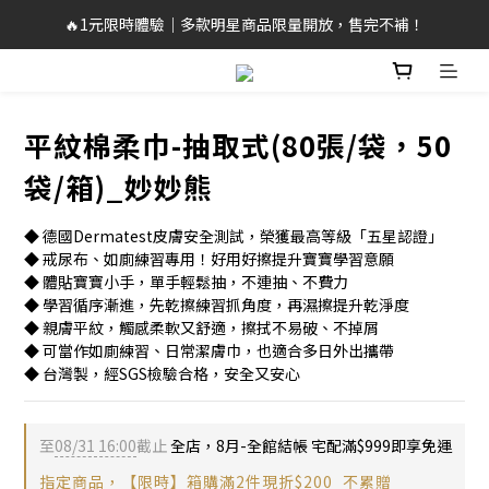
🔥1元限時體驗｜多款明星商品限量開放，售完不補！
🔥1元限時體驗｜多款明星商品限量開放，售完不補！
🌻LINE加入好友現領$50元優惠劵
🥳結帳滿$999，享免運+贈泡泡沐浴巾*2袋
平紋棉柔巾-抽取式(80張/袋，50
🔥1元限時體驗｜多款明星商品限量開放，售完不補！
袋/箱​)_妙妙熊
◆ 德國Dermatest皮膚安全測試，榮獲最高等級「五星認證」
◆ 戒尿布、如廁練習專用！好用好擦提升寶寶學習意願
◆ 體貼寶寶小手，單手輕鬆抽，不連抽、不費力
◆ 學習循序漸進，先乾擦練習抓角度，再濕擦提升乾淨度
◆ 親膚平紋，觸感柔軟又舒適，擦拭不易破、不掉屑
◆ 可當作如廁練習、日常潔膚巾，也適合多日外出攜帶
◆ 台灣製，經SGS檢驗合格，安全又安心
至
08/31 16:00
截止
全店，8月-全館結帳 宅配滿$999即享免運
指定商品，【限時】箱購滿2件現折$200_不累贈