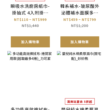
瞬吸水洗廚房紙巾-
韓系補水-玻尿酸外
掛抽式 4入附掛勾
泌體補水面膜多入
(超取最多19包)_力
組_PASKIN
NT$110 ~ NT$999
NT$459 ~ NT$799
可潔
NT$1,440
NT$1,200
加入購物車
加入購物車
清爽玩夏去 5折起
多功能高效擦拭布-
嬰兒純水棉柔厚濕