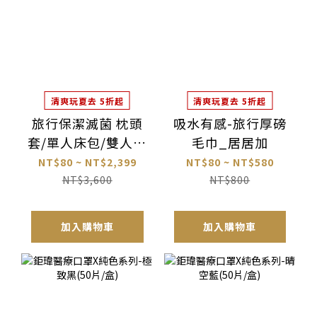
清爽玩夏去 5折起
清爽玩夏去 5折起
旅行保潔滅菌 枕頭
吸水有感-旅行厚磅
套/單人床包/雙人床
毛巾_居居加
包 套裝組_居居加
NT$80 ~ NT$2,399
NT$80 ~ NT$580
NT$3,600
NT$800
加入購物車
加入購物車