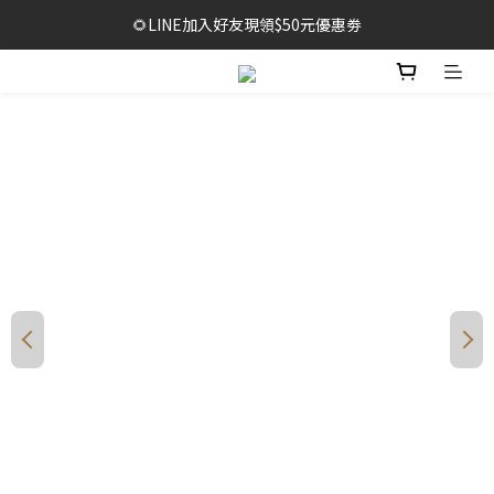
🔥1元限時體驗｜多款明星商品限量開放，售完不補！
🌻LINE加入好友現領$50元優惠劵
🥳結帳滿$999，享免運+贈泡泡沐浴巾*2袋
🔥1元限時體驗｜多款明星商品限量開放，售完不補！