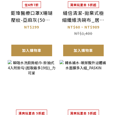
任6件7折
清爽玩夏去 5折起
鉅瑋醫療口罩X珊瑚
縫倍清潔-拋棄式極
壓紋-亞麻灰(50片/
細纖維洗碗布_居居
盒)
加
NT$299
NT$60 ~ NT$989
NT$1,400
加入購物車
加入購物車
清爽玩夏去 5折起
清爽玩夏去 5折起