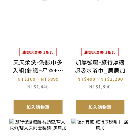
清爽玩夏去 5折起
清爽玩夏去 5折起
天天柔洗-洗臉巾多
加厚強吸-旅行厚磅
入組(針織+星空+鑽
超吸水浴巾_居居加
石)_居美媞
NT$109 ~ NT$899
NT$490 ~ NT$1,290
NT$1,440
NT$1,800
加入購物車
加入購物車