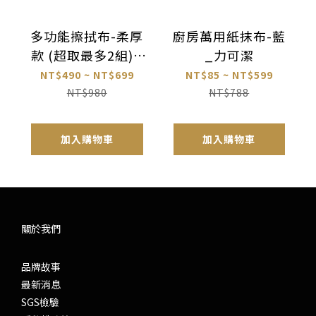
多功能擦拭布-柔厚
廚房萬用紙抹布-藍
款 (超取最多2組)_
_力可潔
力可潔
NT$490 ~ NT$699
NT$85 ~ NT$599
NT$980
NT$788
加入購物車
加入購物車
關於我們
品牌故事
最新消息
SGS檢驗