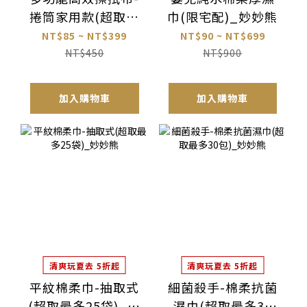
捲筒家用款(超取最
巾(限宅配)_妙妙熊
多4捲)_力可潔
NT$85 ~ NT$399
NT$90 ~ NT$699
NT$450
NT$900
加入購物車
加入購物車
清爽玩夏去 5折起
清爽玩夏去 5折起
平紋棉柔巾-抽取式
細菌殺手-棉柔抗菌
(超取最多25袋)_妙
濕巾(超取最多30