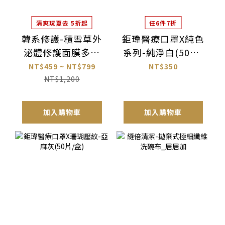
清爽玩夏去 5折起
任6件7折
韓系修護-積雪草外
鉅瑋醫療口罩X純色
泌體修護面膜多入
系列-純淨白(50片/
組_PASKIN
盒)
NT$459 ~ NT$799
NT$350
NT$1,200
加入購物車
加入購物車