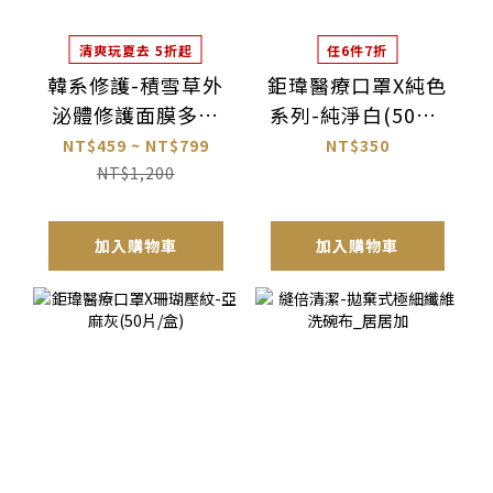
清爽玩夏去 5折起
任6件7折
韓系修護-積雪草外
鉅瑋醫療口罩X純色
泌體修護面膜多入
系列-純淨白(50片/
組_PASKIN
盒)
NT$459 ~ NT$799
NT$350
NT$1,200
加入購物車
加入購物車