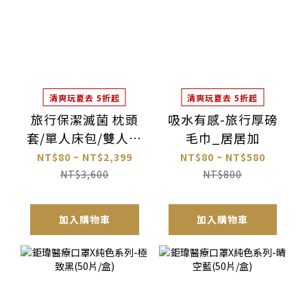
清爽玩夏去 5折起
清爽玩夏去 5折起
旅行保潔滅菌 枕頭
吸水有感-旅行厚磅
套/單人床包/雙人床
毛巾_居居加
包 套裝組_居居加
NT$80 ~ NT$2,399
NT$80 ~ NT$580
NT$3,600
NT$800
加入購物車
加入購物車