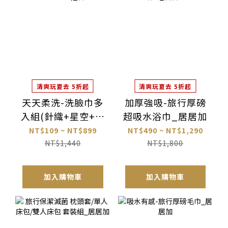
清爽玩夏去 5折起
清爽玩夏去 5折起
天天柔洗-洗臉巾多
加厚強吸-旅行厚磅
入組(針織+星空+鑽
超吸水浴巾_居居加
石)_居美媞
NT$109 ~ NT$899
NT$490 ~ NT$1,290
NT$1,440
NT$1,800
加入購物車
加入購物車