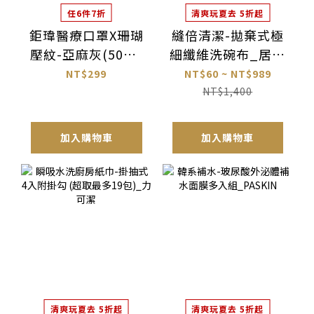
任6件7折
清爽玩夏去 5折起
鉅瑋醫療口罩X珊瑚
縫倍清潔-拋棄式極
壓紋-亞麻灰(50片/
細纖維洗碗布_居居
盒)
加
NT$299
NT$60 ~ NT$989
NT$1,400
加入購物車
加入購物車
清爽玩夏去 5折起
清爽玩夏去 5折起