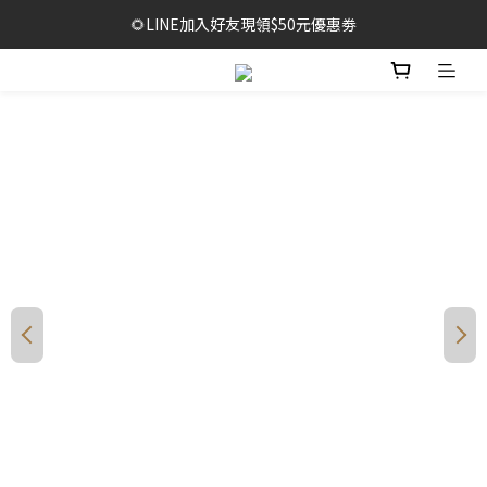
🔥1元限時體驗｜多款明星商品限量開放，售完不補！
🌻LINE加入好友現領$50元優惠劵
🥳結帳滿$999，享免運+贈泡泡沐浴巾*2袋
🔥1元限時體驗｜多款明星商品限量開放，售完不補！