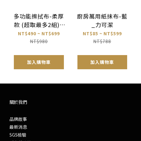
多功能擦拭布-柔厚
廚房萬用紙抹布-藍
款 (超取最多2組)_
_力可潔
力可潔
NT$490 ~ NT$699
NT$85 ~ NT$599
NT$980
NT$788
加入購物車
加入購物車
關於我們
品牌故事
最新消息
SGS檢驗