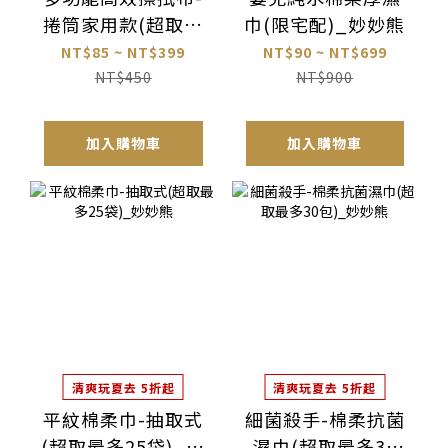
捲筒家用款(超取最
巾(限宅配)_妙妙熊
多4捲)_力可潔
NT$85 ~ NT$399
NT$90 ~ NT$699
NT$450
NT$900
加入購物車
加入購物車
清爽玩夏去 5折起
清爽玩夏去 5折起
平紋棉柔巾-抽取式
細菌殺手-棉柔抗菌
(超取最多25袋)_妙
濕巾(超取最多30