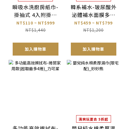
瞬吸水洗廚房紙巾-
韓系補水-玻尿酸外
掛抽式 4入附掛勾
泌體補水面膜多入
(超取最多19包)_力
組_PASKIN
NT$110 ~ NT$999
NT$459 ~ NT$799
可潔
NT$1,440
NT$1,200
加入購物車
加入購物車
清爽玩夏去 5折起
多功能高效擦拭布-
嬰兒純水棉柔厚濕